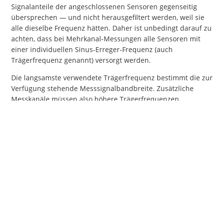
Signalanteile der angeschlossenen Sensoren gegenseitig
übersprechen — und nicht herausgefiltert werden, weil sie
alle dieselbe Frequenz hätten. Daher ist unbedingt darauf zu
achten, dass bei Mehrkanal-Messungen alle Sensoren mit
einer individuellen Sinus-Erreger-Frequenz (auch
Trägerfrequenz genannt) versorgt werden.
Die langsamste verwendete Trägerfrequenz bestimmt die zur
Verfügung stehende Messsignalbandbreite. Zusätzliche
Messkanäle müssen also höhere Trägerfrequenzen
verwenden, so dass der zu verwendende Vorverstärker nicht
nur verschiedene Trägerfrequenzen individuell für jeden
Kanal anbieten muss, sondern auch noch in der Lage sein
muss, bis in hohe Trägerfrequenzbereiche sauber zu
arbeiten.
Solche Vorverstärker gibt es heute eigentlich nicht mehr…
…wenn nicht der
LTT24
seit einem großen Wellenkanal-
Projekt mit genau dieser herausragenden Fähigkeit
ausgestattet wäre!