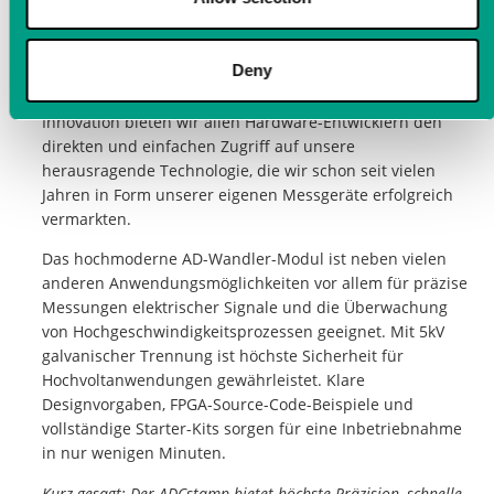
Power-Analyse von E-Motoren schnelle Präzisions-
Messeingänge in ein existierendes oder ein neues
FPGA/CPU-Design einbinden müssen, ohne sich um die
Deny
Herausforderungen des analogen und digitalen
Messkanals selbst kümmern zu müssen. Mit dieser
Innovation bieten wir allen Hardware-Entwicklern den
direkten und einfachen Zugriff auf unsere
herausragende Technologie, die wir schon seit vielen
Jahren in Form unserer eigenen Messgeräte erfolgreich
vermarkten.
Das hochmoderne AD-Wandler-Modul ist neben vielen
anderen Anwendungsmöglichkeiten vor allem für präzise
Messungen elektrischer Signale und die Überwachung
von Hochgeschwindigkeitsprozessen geeignet. Mit 5kV
galvanischer Trennung ist höchste Sicherheit für
Hochvoltanwendungen gewährleistet. Klare
Designvorgaben, FPGA-Source-Code-Beispiele und
vollständige Starter-Kits sorgen für eine Inbetriebnahme
in nur wenigen Minuten.
Kurz gesagt: Der ADCstamp bietet höchste Präzision, schnelle