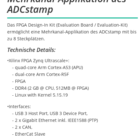
ADCstamp
Das FPGA Design-In Kit (Evaluation Board / Evaluation-Kit)
ermöglicht eine Mehrkanal-Applikation des ADCstamp mit bis
zu 8 Steckplätzen.
Technische Details:
•Xilinx FPGA Zynq Ultrascale+:
- quad-core Arm Cortex-A53 (APU)
- dual-core Arm Cortex-R5F
- FPGA
- DDR4 (2 GB @ CPU, 512MB @ FPGA)
- Linux with Kernel 5.15.19
•Interfaces:
- USB 3 Host Port, USB 3 Device Port,
- 2 x Gigabit Ethernet inkl. IEEE1588 (PTP)
- 2 x CAN,
- EtherCat Slave