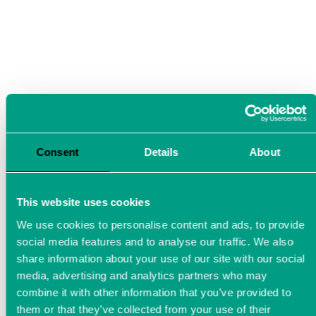
Consent
Details
About
This website uses cookies
AD-Wandler-Modul ADCstamp
We use cookies to personalise content and ads, to provide
social media features and to analyse our traffic. We also
Messtechnik-Innovation und Messweb Masters Award
share information about your use of our site with our social
Sieger 2024: Der AD-Wandler als System-On-Module.
media, advertising and analytics partners who may
combine it with other information that you’ve provided to
them or that they’ve collected from your use of their