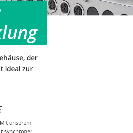
r
klung
Gehäuse, der
 ideal zur
E
 Mit unserem
t synchroner