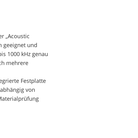
r „Acoustic
n geeignet und
bis 1000 kHz genau
ich mehrere
rierte Festplatte
unabhängig von
Materialprüfung