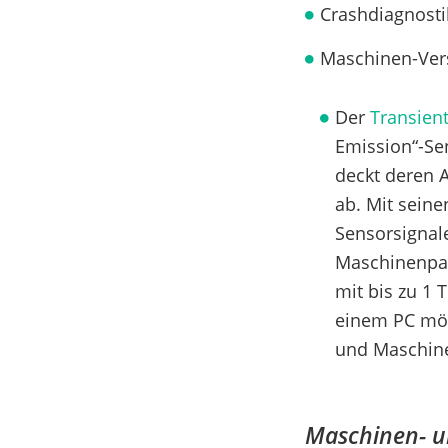
Crashdiagnosti
Maschinen-Ver
Der
Transien
Emission“-Se
deckt deren 
ab. Mit seine
Sensorsignal
Maschinenpar
mit bis zu 1
einem PC mög
und Maschin
Maschinen- 