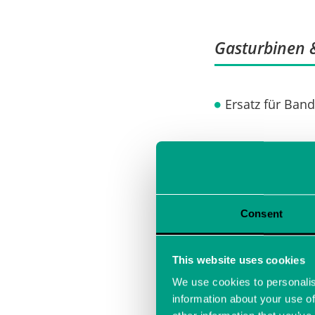
Gasturbinen 
Ersatz für Ban
Schifffahrt
Consent
Kavitationseffe
This website uses cookies
Motorentwick
We use cookies to personalis
information about your use of