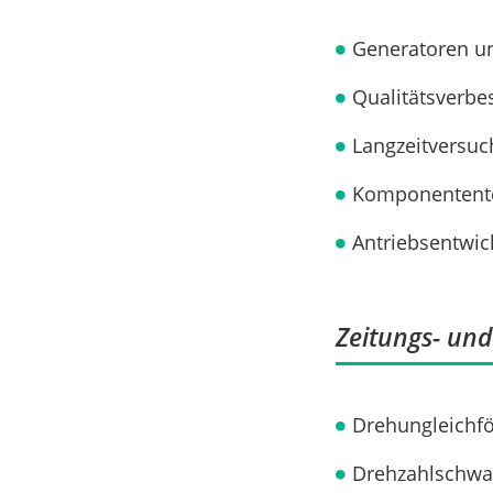
Generatoren un
Qualitätsverbe
Langzeitversuc
Komponentent
Antriebsentwic
Zeitungs- un
Drehungleichf
Drehzahlschw