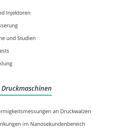
d Injektoren
sserung
he und Studien
ests
klung
d Druckmaschinen
örmigkeitsmessungen an Druckwalzen
ankungen im Nanosekundenbereich