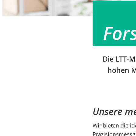
For
Die LTT-M
hohen Me
Unsere me
Wir bieten die i
Präzisionsmessg