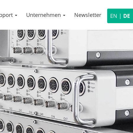
pport
Unternehmen
Newsletter
News
EN
|
DE