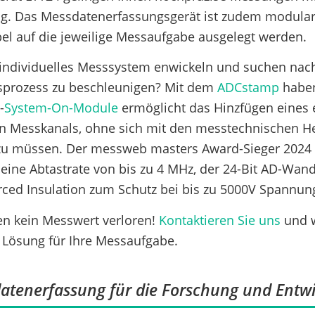
g. Das Messdatenerfassungsgerät ist zudem modular
bel auf die jeweilige Messaufgabe ausgelegt werden.
individuelles Messsystem enwickeln und suchen nach
sprozess zu beschleunigen? Mit dem
ADCstamp
haben
-
System-On-Module
ermöglicht das Hinzfügen eines 
en Messkanals, ohne sich mit den messtechnischen 
u müssen. Der messweb masters Award-Sieger 2024 
eine Abtastrate von bis zu 4 MHz, der 24-Bit AD-Wan
orced Insulation zum Schutz bei bis zu 5000V Spannun
en kein Messwert verloren!
Kontaktieren Sie uns
und w
 Lösung für Ihre Messaufgabe.
datenerfassung für die Forschung und Entw