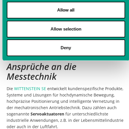
Allow all
LTT-Messtechnik im Einsatz bei Wittenstein SE an Servo-
Allow selection
Aktuatoren
Deny
Servoaktuatoren: Hohe
Ansprüche an die
Messtechnik
Die
WITTENSTEIN SE
entwickelt kundenspezifische Produkte,
Systeme und Lösungen für hochdynamische Bewegung,
hochpräzise Positionierung und intelligente Vernetzung in
der mechatronischen Antriebstechnik. Dazu zählen auch
sogenannte
Servoaktuatoren
für unterschiedlichste
industrielle Anwendungen, z.B. in der Lebensmittelindustrie
oder auch in der Luftfahrt.