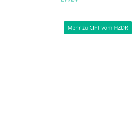
Mehr zu CIFT vom HZDR
Zurück
Telefon
Adresse
Anfahrt
E-mail