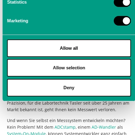
Statistics
profitieren. LTT Präzisionsmessgeräte können
z.B. zur Erfassung und Analyse
biophysikalischer Signale eingesetzt werden.
Marketing
Ideale Messtechnik für die
Allow all
Bio- und Neuromedizin
Allow selection
Die
Präzisionsmesstechnik
von LTT bietet optimale Lösungen
für verschiedene Anwendungen in der
Bio- und
Neuromedizin
. Durch den modularen Aufbau sind die
Deny
Messdatenerfassungsgeräte flexibel an die jeweilige
Messaufgabe anpassbar und durch die extrem hohe
Präzision, für die Labortechnik Tasler seit über 25 Jahren am
Markt bekannt ist, geht Ihnen kein Messwert verloren.
Und wenn Sie selbst ein Messsystem entwickeln möchten?
Kein Problem! Mit dem
ADCstamp
, einem
AD-Wandler
als
System-On-Module
, können Systementwickler ganz einfach