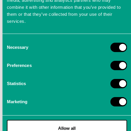
media, advertising and analytics partners who may
combine it with other information that you’ve provided to
them or that they’ve collected from your use of their
services.
Consent
LTT24 - Audio Recorder
Necessary
Selection
Preferences
Aufnehmen und Abspielen bei voller
Geschwindigkeit & mit höchster Genauigkeit
dank dem Audio Recorder von LTT
Statistics
Marketing
Der LTT24 als Audio-Recorder
bietet Ihnen:
Allow all