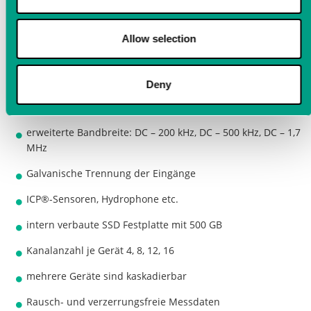
Analoge Ausgänge: 16 Bit mit bis zu 2 M Sample/s je
Ausgangskanal
Allow selection
Auflösung von 24 Bit und eine Abtastrate von bis zu 4 M
Sample /s je Kanal
Deny
Beschleunigungsaufnehmer, Brücken Sensoren (Voll-, ½-, ¼-
Brücke)
erweiterte Bandbreite: DC – 200 kHz, DC – 500 kHz, DC – 1,7
MHz
Galvanische Trennung der Eingänge
ICP®-Sensoren, Hydrophone etc.
intern verbaute SSD Festplatte mit 500 GB
Kanalanzahl je Gerät 4, 8, 12, 16
mehrere Geräte sind kaskadierbar
Rausch- und verzerrungsfreie Messdaten