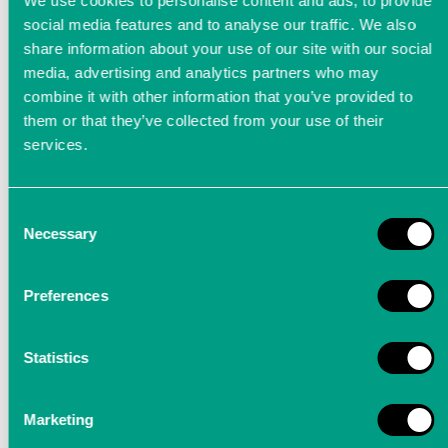
We use cookies to personalise content and ads, to provide
social media features and to analyse our traffic. We also
share information about your use of our site with our social
media, advertising and analytics partners who may
combine it with other information that you’ve provided to
them or that they’ve collected from your use of their
Pulsbreitenmodulation (PWM)
services.
bei Elektromotoren
Consent
Erfahren Sie die Grundlagen der PWM für
Necessary
Selection
Elektroantriebe und welche Anforderungen
dabei an die Messtechnik gestellt werden
Preferences
Was ist
Statistics
Pulsbreitenmodulation
(PWM) überhaupt?
Marketing