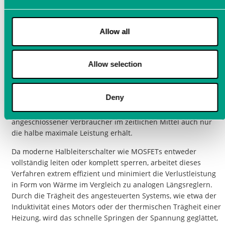
Die
Pulsbreitenmodulation
(
PWM
) ist ein digitales
Steuerungsverfahren, bei dem eine konstante
Allow all
Gleichspannung schnell ein- und ausgeschaltet wird, um eine
variable analoge Durchschnittsspannung zu simulieren. Das
resultierende Signal besteht aus einer Rechteckwelle mit
Allow selection
konstanter Frequenz, deren Verhältnis von Einschaltzeit
(Pulsweite) zur Periodendauer – das sogenannte
Tastverhältnis (Duty Cycle) – variiert werden kann. Beträgt
Deny
dieses Tastverhältnis beispielsweise 50%, ist die Spannung
die Hälfte der Zeit eingeschaltet, wodurch ein
angeschlossener Verbraucher im zeitlichen Mittel auch nur
die halbe maximale Leistung erhält.
Da moderne Halbleiterschalter wie MOSFETs entweder
vollständig leiten oder komplett sperren, arbeitet dieses
Verfahren extrem effizient und minimiert die Verlustleistung
in Form von Wärme im Vergleich zu analogen Längsreglern.
Durch die Trägheit des angesteuerten Systems, wie etwa der
Induktivität eines Motors oder der thermischen Trägheit einer
Heizung, wird das schnelle Springen der Spannung geglättet,