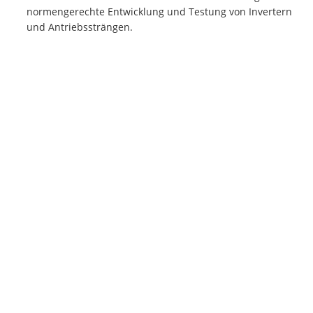
normengerechte Entwicklung und Testung von Invertern
und Antriebssträngen.
Genau diese technischen Fähigkeiten machen den LTTsmart
so beliebt bei unseren Kunden. Sie sind interessiert und
haben Fragen? Rufen Sie uns einfach an unter +49 931 359
610 oder füllen Sie das
Kontaktformular
aus. Gerne bieten wir
Ihnen auch einen
Demotermin
an.