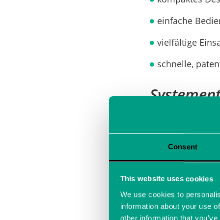
einfache Bedi
vielfältige Ein
schnelle, pat
Systement
Mit unserer neue
Messsystemen: 
Consent
Als ein
AD-Wandl
Systemumgebung 
This website uses cookies
Messkanal mit ho
schon mehr als 2
We use cookies to personalis
information about your use of
einen solchen K
other information that you’ve