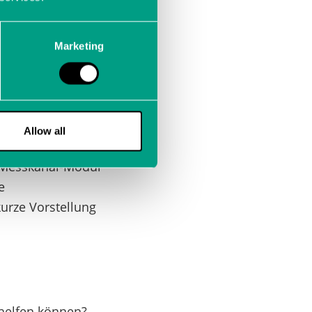
s durch seine
Marketing
r hinaus können
urch die
or Störeinflüssen
s 1,7 MHz machen
Allow all
 Messkanal-Modul
e
urze Vorstellung
 helfen können?