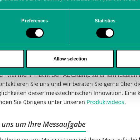
en und -zeit!
m hohen Messgenauigkeit sticht der ADCstamp bereit
Preferences
Statistics
nd dem dadurch geringen Platzbedarf hervor. Darübe
ule als Mehrkanal-Applikation eingesetzt werden. D
lation werden Messungen auch in rauen Umgebungen v
chiedene Eigangsarten und eine Bandbreite von DC bi
Allow selection
lseitig einsetzbar.
och viel mehr macht den ADCstamp zu einem idealen
Kontaktieren Sie uns und wir beraten Sie gerne über di
chkeiten dieser messtechnischen Innovation. Eine k
nden Sie übrigens unter unseren
Produktvideos
.
uns um Ihre Messaufgabe
 ob Ihnen unsere Messsysteme bei Ihrer Messaufgabe