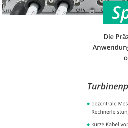
S
Die Prä
Anwendung
o
Turbinenp
dezentrale Mess
Rechnerleistun
kurze Kabel v