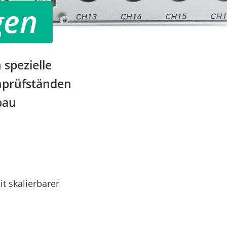
gen
spezielle
nprüfständen
bau
t skalierbarer