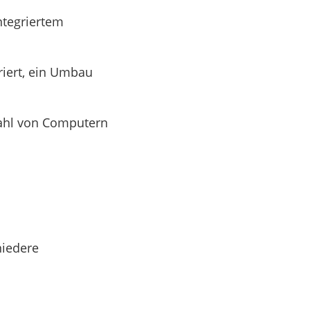
ntegriertem
riert, ein Umbau
nzahl von Computern
iedere