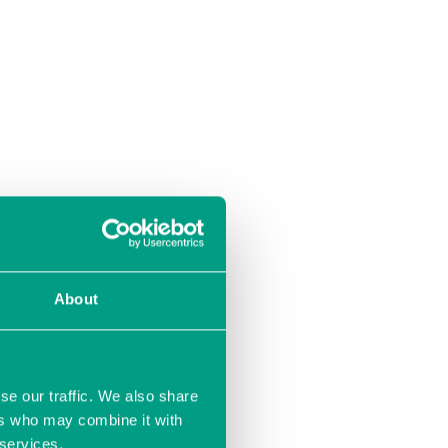
von spezifischen
About
equem in jede
keit, einen
k Tasler GmbH
entieren, ohne
se our traffic. We also share
ers who may combine it with
rme Menge an
 services.