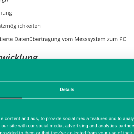
enung
satzmöglichkeiten
entierte Datenübertragung vom Messsystem zum PC
wicklung
sten Innovation revolutionieren wir die Entwicklung 
ADCstamp.
Details
er
als
System-On-Module
lässt sich der ADCstamp b
integrieren. Damit bekommen Entwickler die Möglich
chpräziser Messtechnik, für welche die Labortechni
5 Jahre bekannt ist, in ihr eigenes System zu implem
e content and ads, to provide social media features and to analy
 our site with our social media, advertising and analytics partn
anal selbst designen zu müssen. Das spart eine eno
 provided to them or that they’ve collected from your use of their